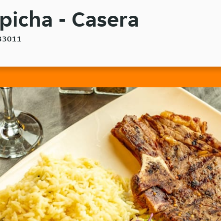
spicha - Casera
 33011