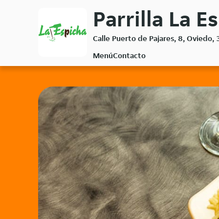
Volver
Parrilla La E
al
menú
Calle Puerto de Pajares, 8, Oviedo,
principal
Menú
Contacto