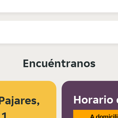
Encuéntranos
Horario 
Pajares,
11
A domicil