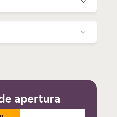
de apertura
io